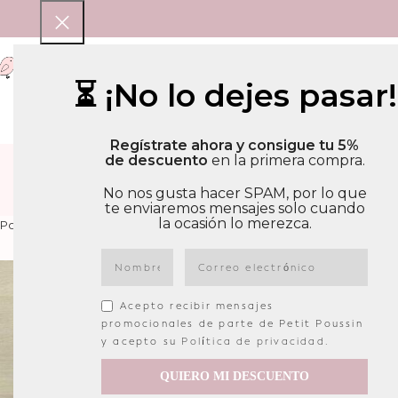
BEBE
NIÑA
NIÑO
COMPLEMENTO
⏳ ¡No lo dejes pasar!
Regístrate ahora y consigue tu 5%
de descuento
en la primera compra.
No nos gusta hacer SPAM, por lo que
te enviaremos mensajes solo cuando
la ocasión lo merezca.
Portada
»
BEBE
»
BLUSA
»
Página 4
Acepto recibir mensajes
promocionales de parte de Petit Poussin
y acepto su
Política de privacidad
.
QUIERO MI DESCUENTO