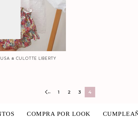
USA + CULOTTE LIBERTY
←
1
2
3
4
NTOS
COMPRA POR LOOK
CUMPLEA