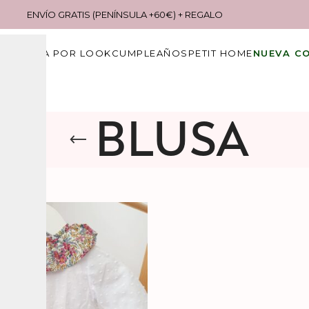
ENVÍO GRATIS (PENÍNSULA +60€) + REGALO
S
COMPRA POR LOOK
CUMPLEAÑOS
PETIT HOME
NUEVA C
BLUSA