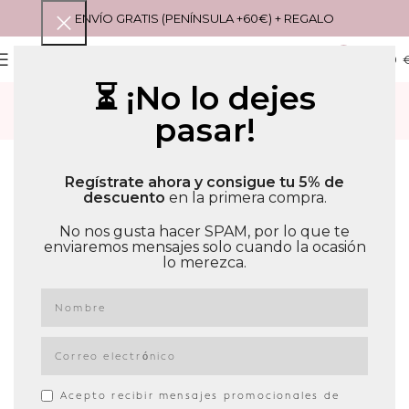
ENVÍO GRATIS (PENÍNSULA +60€) + REGALO
0
MENU
0,00
⏳ ¡No lo dejes
CONTACTO
pasar!
Portada
»
Contacto
¿Tienes algún problema o duda que podamos
resolver? Cubre el formulario y nos pondremos en
Regístrate ahora y consigue tu 5% de
descuento
en la primera compra.
contacto contigo lo más rápido posible. ¡También
puedes hablarnos por cualquiera de nuestras redes
No nos gusta hacer SPAM, por lo que te
sociales! 🙂
enviaremos mensajes solo cuando la ocasión
lo merezca.
petitpoussin_es
Acepto recibir mensajes promocionales de