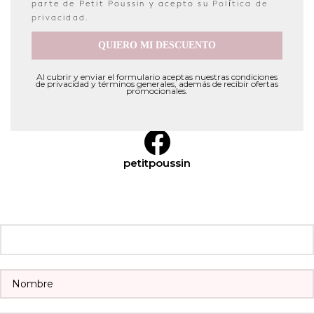
parte de Petit Poussin y acepto su
Política de
privacidad
.
QUIERO MI DESCUENTO
info@petitpoussin.es
Al cubrir y enviar el formulario aceptas nuestras condiciones
de privacidad y términos generales, además de recibir ofertas
promocionales.
petitpoussin