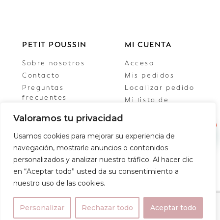
PETIT POUSSIN
MI CUENTA
Sobre nosotros
Acceso
Contacto
Mis pedidos
Preguntas
Localizar pedido
frecuentes
Mi lista de
Colaboraciones
deseos
Valoramos tu privacidad
Cerrar sesión
1
Usamos cookies para mejorar su experiencia de
navegación, mostrarle anuncios o contenidos
personalizados y analizar nuestro tráfico. Al hacer clic
en “Aceptar todo” usted da su consentimiento a
NOVEDADES Y OFERTAS
nuestro uso de las cookies.
Personalizar
Rechazar todo
Aceptar todo
0