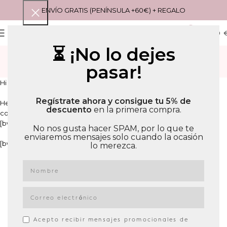
ENVÍO GRATIS (PENÍNSULA +60€) + REGALO
0
MENU
0,00
⏳ ¡No lo dejes
LET’S KEEP IN TOUCH
pasar!
Portada
»
Let’s Keep In Touch
Hi [bwfan_subscriber_name]
Regístrate ahora y consigue tu 5% de
Help us to improve your experience with us through better
descuento
en la primera compra.
communication. Please adjust your preferences for email
[bwfan_subscriber_recipient].
No nos gusta hacer SPAM, por lo que te
enviaremos mensajes solo cuando la ocasión
[bwfan_unsubscribe_button label=»Update my preference»].
lo merezca.
Acepto recibir mensajes promocionales de