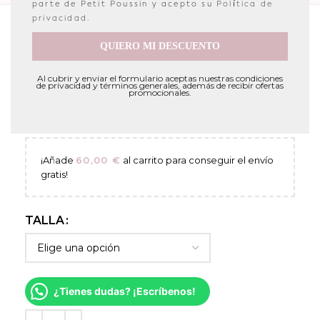
parte de Petit Poussin y acepto su
Política de
privacidad
.
Portada
»
Tienda
»
BEBE
»
BLUSA
»
Blusa plumeti cuello
QUIERO MI DESCUENTO
bobo
BLUSA PLUMETI CUELLO
Al cubrir y enviar el formulario aceptas nuestras condiciones
de privacidad y términos generales, además de recibir ofertas
promocionales.
BOBO
32,95
€
¡Añade
60,00
€
al carrito para conseguir el envío
gratis!
TALLA
¿Tienes dudas? ¡Escríbenos!