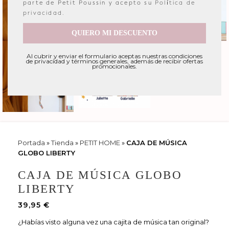
parte de Petit Poussin y acepto su
Política de
privacidad
.
QUIERO MI DESCUENTO
Al cubrir y enviar el formulario aceptas nuestras condiciones
de privacidad y términos generales, además de recibir ofertas
promocionales.
Portada
»
Tienda
»
PETIT HOME
»
CAJA DE MÚSICA
GLOBO LIBERTY
CAJA DE MÚSICA GLOBO
LIBERTY
39,95
€
¿Habías visto alguna vez una cajita de música tan original?