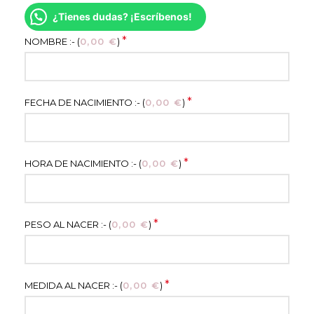
¿Tienes dudas? ¡Escríbenos!
*
NOMBRE :- (
0,00
€
)
*
FECHA DE NACIMIENTO :- (
0,00
€
)
*
HORA DE NACIMIENTO :- (
0,00
€
)
*
PESO AL NACER :- (
0,00
€
)
*
MEDIDA AL NACER :- (
0,00
€
)