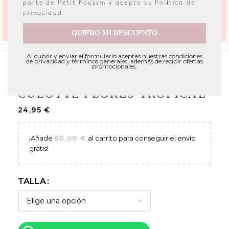
parte de Petit Poussin y acepto su
Política de
privacidad
.
QUIERO MI DESCUENTO
Al cubrir y enviar el formulario aceptas nuestras condiciones
de privacidad y términos generales, además de recibir ofertas
promocionales.
Portada
»
Tienda
»
BEBE
»
Culotte flores tropical
CULOTTE FLORES TROPICAL
24,95
€
¡Añade
60,00
€
al carrito para conseguir el envío
gratis!
TALLA