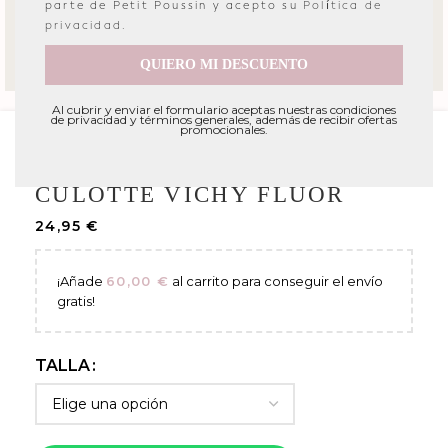
parte de Petit Poussin y acepto su
Política de
privacidad
.
QUIERO MI DESCUENTO
Al cubrir y enviar el formulario aceptas nuestras condiciones
de privacidad y términos generales, además de recibir ofertas
promocionales.
Portada
»
Tienda
»
BEBE
»
Culotte vichy flúor
CULOTTE VICHY FLÚOR
24,95
€
¡Añade
60,00
€
al carrito para conseguir el envío
gratis!
TALLA