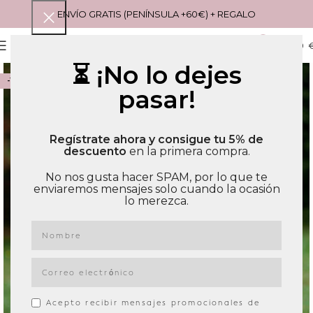
ENVÍO GRATIS (PENÍNSULA +60€) + REGALO
0
MENU
0,00
⏳ ¡No lo dejes
-15%
pasar!
Regístrate ahora y consigue tu 5% de
descuento
en la primera compra.
No nos gusta hacer SPAM, por lo que te
enviaremos mensajes solo cuando la ocasión
lo merezca.
Acepto recibir mensajes promocionales de