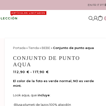
EN
FR
IT
PT
ARTÍCULOS LIMITADOS
OLECCIÓN
Portada
»
Tienda
»
BEBE
»
Conjunto de punto aqua
CONJUNTO DE PUNTO
AQUA
112,90
€
-
117,90
€
El color de la foto es verde normal, NO es verde
mint.
Look aqua, que
incluye
:
-Blusa plumeti de lazos 100% algodón