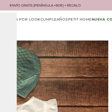
ENVÍO GRATIS (PENÍNSULA +60€) + REGALO
S
COMPRA POR LOOK
CUMPLEAÑOS
PETIT HOME
NUEVA C