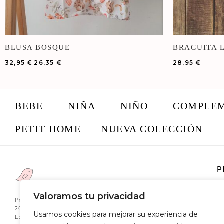
BLUSA BOSQUE
BRAGUITA 
32,95
€
26,35
€
28,95
€
BEBE
NIÑA
NIÑO
COMPLE
PETIT HOME
NUEVA COLECCIÓN
P
So
Valoramos tu privacidad
C
Petit Poussin ® lleva ofreciendo desde
2018 prendas únicas hechas a mano en
Pr
Usamos cookies para mejorar su experiencia de
España con la mejor calidad y diseño.
Co