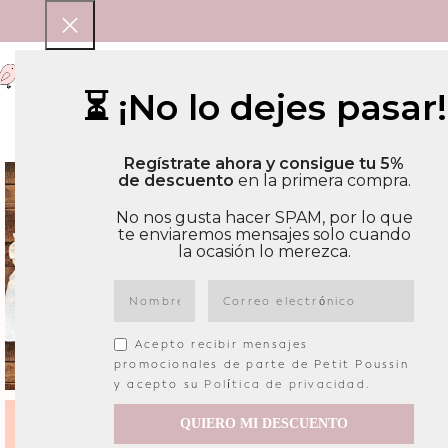
BEBE
NIÑA
NIÑO
COMPLEMENTO
⏳ ¡No lo dejes pasar!
Regístrate ahora y consigue tu 5%
de descuento
en la primera compra.
No nos gusta hacer SPAM, por lo que
te enviaremos mensajes solo cuando
la ocasión lo merezca.
Acepto recibir mensajes
promocionales de parte de Petit Poussin
y acepto su
Política de privacidad
.
QUIERO MI DESCUENTO