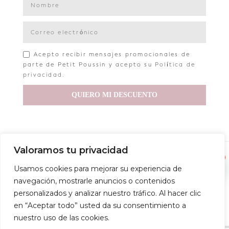
Acepto recibir mensajes promocionales de
parte de Petit Poussin y acepto su
Política de
privacidad
.
QUIERO MI DESCUENTO
Valoramos tu privacidad
Copyright © 2022 Petit Poussin
1
Usamos cookies para mejorar su experiencia de
Aviso legal
Política de privacidad
Política de envío
navegación, mostrarle anuncios o contenidos
personalizados y analizar nuestro tráfico. Al hacer clic
Política de devoluciones
Condiciones de compra
en “Aceptar todo” usted da su consentimiento a
nuestro uso de las cookies.