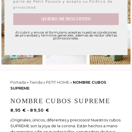
parte de Petit Poussin y acepto su
Política de
privacidad
.
QUIERO MI DESCUENTO
Al cubrir y enviar el formulario aceptas nuestras condiciones
de privacidad y términos generales, además de recibir ofertas
promocionales.
Portada
»
Tienda
»
PETIT HOME
»
NOMBRE CUBOS
SUPREME
NOMBRE CUBOS SUPREME
8,95
€
-
89,50
€
¡Originales, únicos, diferentes y preciosos! Nuestros cubos
SUPREME son la joya de la corona. Están hechos a mano
de principio a fin en nuestro taller, con madera de haya