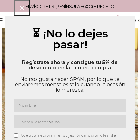
ENVÍO GRATIS (PENÍNSULA +60€) + REGALO
0
MENU
0,00
⏳ ¡No lo dejes
pasar!
Regístrate ahora y consigue tu 5% de
descuento
en la primera compra.
No nos gusta hacer SPAM, por lo que te
enviaremos mensajes solo cuando la ocasión
lo merezca.
Acepto recibir mensajes promocionales de