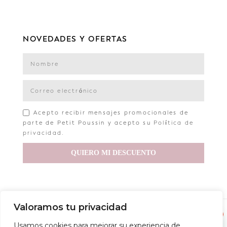
NOVEDADES Y OFERTAS
Acepto recibir mensajes promocionales de
parte de Petit Poussin y acepto su
Política de
privacidad
.
QUIERO MI DESCUENTO
Valoramos tu privacidad
Copyright © 2022 Petit Poussin
1
Usamos cookies para mejorar su experiencia de