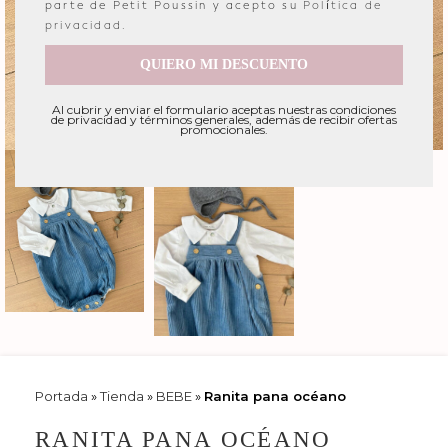
parte de Petit Poussin y acepto su
Política de
privacidad
.
QUIERO MI DESCUENTO
Al cubrir y enviar el formulario aceptas nuestras condiciones
de privacidad y términos generales, además de recibir ofertas
promocionales.
Portada
»
Tienda
»
BEBE
»
Ranita pana océano
RANITA PANA OCÉANO