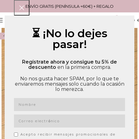
ENVÍO GRATIS (PENÍNSULA +60€) + REGALO
0
MENU
0,00
⏳ ¡No lo dejes
-15%
pasar!
Regístrate ahora y consigue tu 5% de
descuento
en la primera compra.
No nos gusta hacer SPAM, por lo que te
enviaremos mensajes solo cuando la ocasión
lo merezca.
Acepto recibir mensajes promocionales de