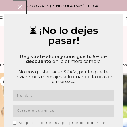
ENVÍO GRATIS (PENÍNSULA +60€) + REGALO
0
MENU
0,00
⏳ ¡No lo dejes
RESULTADOS DE
pasar!
BÚSQUEDA: “VICHY” –
PÁGINA 3
Regístrate ahora y consigue tu 5% de
descuento
en la primera compra.
Filtros
Portada
»
Has buscado por Vichy
»
Página 3
No nos gusta hacer SPAM, por lo que te
enviaremos mensajes solo cuando la ocasión
lo merezca.
-12%
Acepto recibir mensajes promocionales de