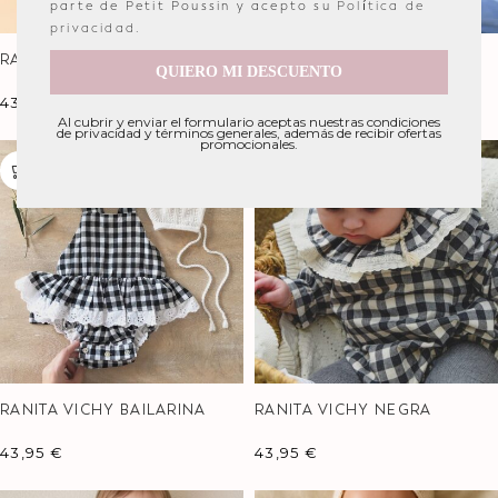
parte de Petit Poussin y acepto su
Política de
privacidad
.
RANITA BAILARINA VICHY
RANITA BAILARINA FLÚOR
QUIERO MI DESCUENTO
SORBETE
OLYMPIA
43,95
€
43,95
€
49,95
€
Al cubrir y enviar el formulario aceptas nuestras condiciones
de privacidad y términos generales, además de recibir ofertas
promocionales.
RANITA VICHY BAILARINA
RANITA VICHY NEGRA
PUNTILLA
43,95
€
43,95
€