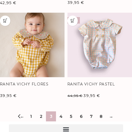
39,95
€
42,95
€
-11%
RANITA VICHY FLORES
RANITA VICHY PASTEL
39,95
€
39,95
€
44,95
€
←
1
2
3
4
5
6
7
8
→