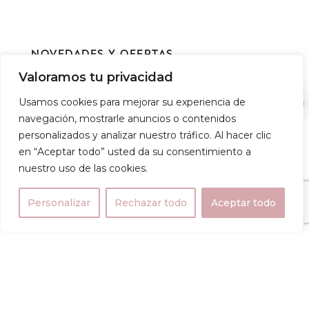
NOVEDADES Y OFERTAS
Valoramos tu privacidad
1
Usamos cookies para mejorar su experiencia de
navegación, mostrarle anuncios o contenidos
personalizados y analizar nuestro tráfico. Al hacer clic
en “Aceptar todo” usted da su consentimiento a
Acepto recibir mensajes promocionales de
nuestro uso de las cookies.
parte de Petit Poussin y acepto su
Política de
privacidad
.
Personalizar
Rechazar todo
Aceptar todo
0
QUIERO MI DESCUENTO
Tienda
Carrito
Mi cuenta
Copyright © 2022 Petit Poussin