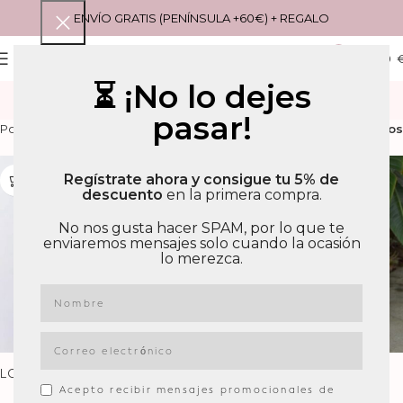
ENVÍO GRATIS (PENÍNSULA +60€) + REGALO
0
MENU
0,00
⏳ ¡No lo dejes
COMPRA POR LOOK
pasar!
Filtros
Portada
»
COMPRA POR LOOK
»
Página 4
Regístrate ahora y consigue tu 5% de
descuento
en la primera compra.
No nos gusta hacer SPAM, por lo que te
enviaremos mensajes solo cuando la ocasión
lo merezca.
LOOK VICHY VEGA
LOOK VICHY VINTAGE
Acepto recibir mensajes promocionales de