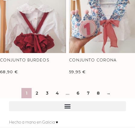
CONJUNTO BURDEOS
CONJUNTO CORONA
GOFRE
CUMPLEAÑOS LIBERTY
ASAGAO
68,90
€
59,95
€
1
2
3
4
…
6
7
8
→
Hecho a mano en Galicia ♥