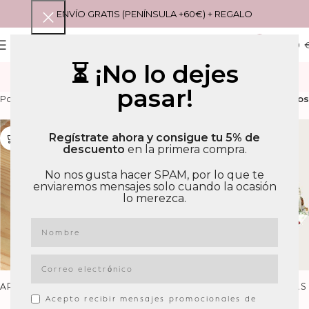
ENVÍO GRATIS (PENÍNSULA +60€) + REGALO
0
MENU
0,00
⏳ ¡No lo dejes
DESTACADOS
pasar!
Filtros
Portada
»
DESTACADOS
Regístrate ahora y consigue tu 5% de
-20%
descuento
en la primera compra.
No nos gusta hacer SPAM, por lo que te
enviaremos mensajes solo cuando la ocasión
lo merezca.
ARCOIRIS TEJIDO
BLUSA BAMBULA MARIPOSAS
Acepto recibir mensajes promocionales de