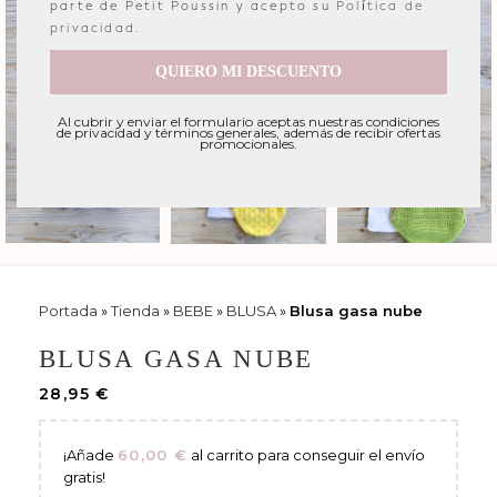
parte de Petit Poussin y acepto su
Política de
privacidad
.
QUIERO MI DESCUENTO
Al cubrir y enviar el formulario aceptas nuestras condiciones
de privacidad y términos generales, además de recibir ofertas
promocionales.
Portada
»
Tienda
»
BEBE
»
BLUSA
»
Blusa gasa nube
BLUSA GASA NUBE
28,95
€
¡Añade
60,00
€
al carrito para conseguir el envío
gratis!