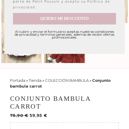
parte de Petit Poussin y acepto su
Política de
privacidad
.
QUIERO MI DESCUENTO
Al cubrir y enviar el formulario aceptas nuestras condiciones
de privacidad y términos generales, además de recibir ofertas
promocionales.
Portada
»
Tienda
»
COLECCIÓN BAMBULA
»
Conjunto
bambula carrot
CONJUNTO BAMBULA
CARROT
75,90
€
59,95
€