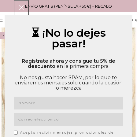
ENVÍO GRATIS (PENÍNSULA +60€) + REGALO
0
MENU
0,00
⏳ ¡No lo dejes
-21%
pasar!
Regístrate ahora y consigue tu 5% de
descuento
en la primera compra.
No nos gusta hacer SPAM, por lo que te
enviaremos mensajes solo cuando la ocasión
lo merezca.
Acepto recibir mensajes promocionales de