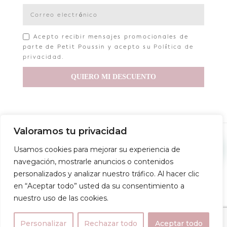
Acepto recibir mensajes promocionales de
parte de Petit Poussin y acepto su
Política de
privacidad
.
QUIERO MI DESCUENTO
Valoramos tu privacidad
Copyright © 2022 Petit Poussin
📎¿Necesitas ayuda?
Usamos cookies para mejorar su experiencia de
Aviso legal
Política de privacidad
Política de envío
navegación, mostrarle anuncios o contenidos
personalizados y analizar nuestro tráfico. Al hacer clic
Política de devoluciones
Condiciones de compra
en “Aceptar todo” usted da su consentimiento a
nuestro uso de las cookies.
Personalizar
Rechazar todo
Aceptar todo
0