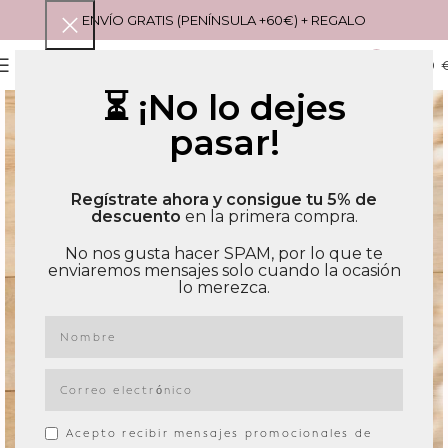
ENVÍO GRATIS (PENÍNSULA +60€) + REGALO
0
MENU
0,00
⏳ ¡No lo dejes
pasar!
Regístrate ahora y consigue tu 5% de
descuento
en la primera compra.
No nos gusta hacer SPAM, por lo que te
enviaremos mensajes solo cuando la ocasión
lo merezca.
Acepto recibir mensajes promocionales de