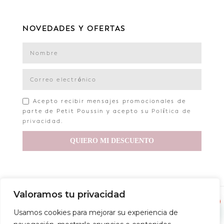
NOVEDADES Y OFERTAS
Acepto recibir mensajes promocionales de
parte de Petit Poussin y acepto su
Política de
privacidad
.
QUIERO MI DESCUENTO
Valoramos tu privacidad
Copyright © 2022 Petit Poussin
1
Usamos cookies para mejorar su experiencia de
Aviso legal
Política de privacidad
Política de envío