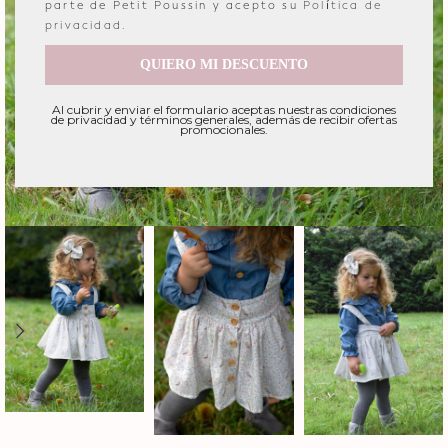
parte de Petit Poussin y acepto su
Política de
privacidad
.
QUIERO MI DESCUENTO
Al cubrir y enviar el formulario aceptas nuestras condiciones
de privacidad y términos generales, además de recibir ofertas
promocionales.