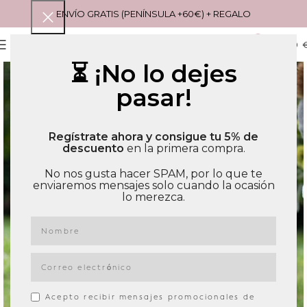
ENVÍO GRATIS (PENÍNSULA +60€) + REGALO
0
MENU
0,00
⏳ ¡No lo dejes
pasar!
Regístrate ahora y consigue tu 5% de
descuento
en la primera compra.
No nos gusta hacer SPAM, por lo que te
enviaremos mensajes solo cuando la ocasión
lo merezca.
Acepto recibir mensajes promocionales de