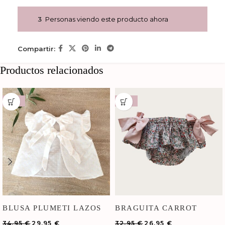
3
Personas viendo este producto ahora
Compartir:
Productos relacionados
-14%
-18%
BLUSA PLUMETI LAZOS
BRAGUITA CARROT
34,95
€
29,95
€
32,95
€
26,95
€