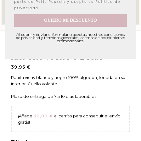
parte de Petit Poussin y acepto su
Política de
privacidad
.
QUIERO MI DESCUENTO
Al cubrir y enviar el formulario aceptas nuestras condiciones
de privacidad y términos generales, además de recibir ofertas
promocionales.
Portada
»
Tienda
»
BEBE
»
RANITAS
»
Ranita vichy negra
RANITA VICHY NEGRA
39,95
€
Ranita vichy blanco y negro 100% algodón, forrada en su
interior. Cuello volante.
Plazo de entrega de 7 a 10 días laborables
¡Añade
60,00
€
al carrito para conseguir el envío
gratis!