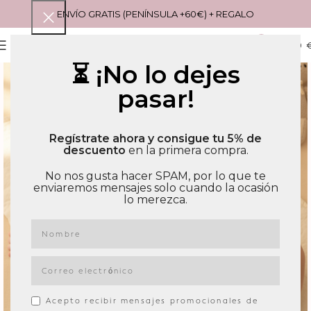
ENVÍO GRATIS (PENÍNSULA +60€) + REGALO
0
MENU
0,00
⏳ ¡No lo dejes
pasar!
Regístrate ahora y consigue tu 5% de
descuento
en la primera compra.
No nos gusta hacer SPAM, por lo que te
enviaremos mensajes solo cuando la ocasión
lo merezca.
Acepto recibir mensajes promocionales de