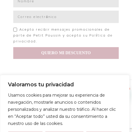
Acepto recibir mensajes promocionales de
parte de Petit Poussin y acepto su
Política de
privacidad
.
QUIERO MI DESCUENTO
Valoramos tu privacidad
Copyright © 2022 Petit Poussin
1
Usamos cookies para mejorar su experiencia de
Aviso legal
Política de privacidad
Política de envío
navegación, mostrarle anuncios o contenidos
personalizados y analizar nuestro tráfico. Al hacer clic
Política de devoluciones
Condiciones de compra
en “Aceptar todo” usted da su consentimiento a
nuestro uso de las cookies.