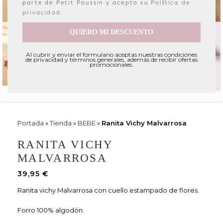
parte de Petit Poussin y acepto su
Política de
privacidad
.
QUIERO MI DESCUENTO
Al cubrir y enviar el formulario aceptas nuestras condiciones
de privacidad y términos generales, además de recibir ofertas
promocionales.
Portada
»
Tienda
»
BEBE
»
Ranita Vichy Malvarrosa
RANITA VICHY
MALVARROSA
39,95
€
Ranita vichy Malvarrosa con cuello estampado de flores.
Forro 100% algodón.