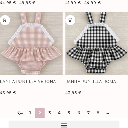
44,95
€
-
49,95
€
41,90
€
-
44,90
€
RANITA PUNTILLA VERONA
RANITA PUNTILLA ROMA
43,95
€
43,95
€
←
1
2
3
4
5
6
7
8
→