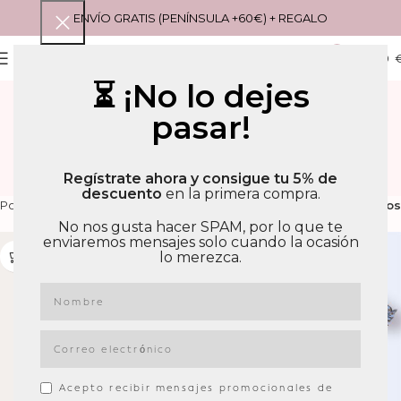
ENVÍO GRATIS (PENÍNSULA +60€) + REGALO
0
MENU
0,00
⏳ ¡No lo dejes
RESULTADOS DE
pasar!
BÚSQUEDA: “VICHY” –
PÁGINA 2
Regístrate ahora y consigue tu 5% de
descuento
en la primera compra.
Filtros
Portada
»
Has buscado por Vichy
»
Página 2
No nos gusta hacer SPAM, por lo que te
enviaremos mensajes solo cuando la ocasión
lo merezca.
Acepto recibir mensajes promocionales de