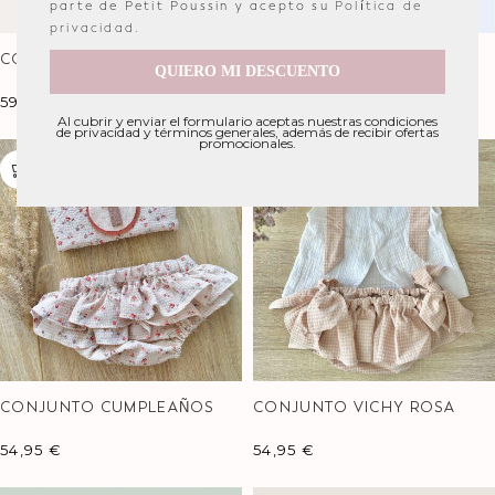
parte de Petit Poussin y acepto su
Política de
privacidad
.
CONJUNTO
CONJUNTO VICHY
QUIERO MI DESCUENTO
PERSONALIZADO VICHY
CARAMELO
59,90
€
49,95
€
-
54,95
€
Al cubrir y enviar el formulario aceptas nuestras condiciones
de privacidad y términos generales, además de recibir ofertas
promocionales.
CONJUNTO CUMPLEAÑOS
CONJUNTO VICHY ROSA
VICHY FLORECITAS
NUDE
54,95
€
54,95
€